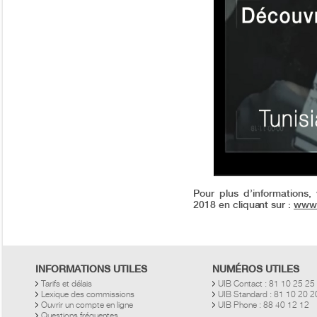
Pour plus d’informations, v
2018 en cliquant sur :
www.
INFORMATIONS UTILES
NUMÉROS UTILES
Tarifs et délais
UIB Contact : 81 10 25 25
Lexique des commissions
UIB Standard : 81 10 20 
Ouvrir un compte en ligne
UIB Phone : 88 40 12 12
Questions fréquentes