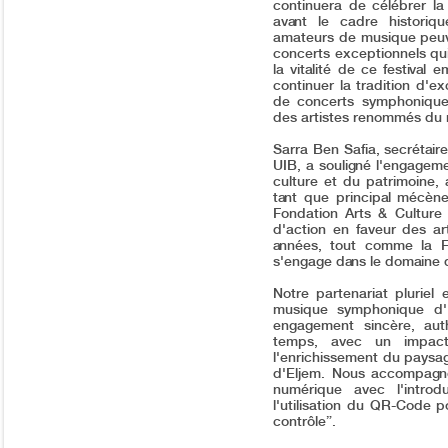
continuera de célébrer l
avant le cadre historiq
amateurs de musique peuv
concerts exceptionnels qui 
la vitalité de ce festival
continuer la tradition d'ex
de concerts symphoniques
des artistes renommés du 
Sarra Ben Safia, secrétair
UIB, a souligné l'engagem
culture et du patrimoine, 
tant que principal mécèn
Fondation Arts & Cultur
d'action en faveur des a
années, tout comme la Fo
s'engage dans le domaine d
Notre partenariat pluriel 
musique symphonique d'El
engagement sincère, auth
temps, avec un impact r
l'enrichissement du paysage
d'Eljem. Nous accompagnon
numérique avec l'introd
l'utilisation du QR-Code pou
contrôle”.