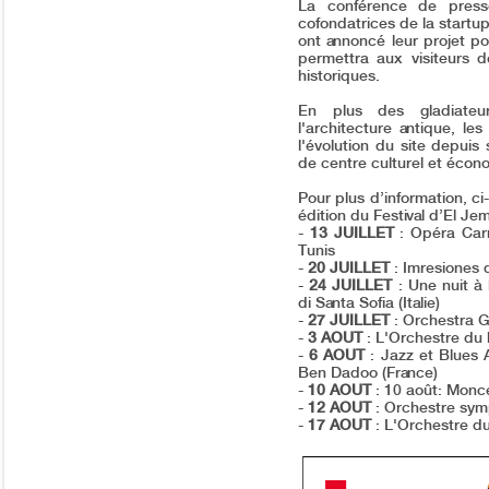
La conférence de pres
cofondatrices de la startup
ont annoncé leur projet pour
permettra aux visiteurs 
historiques.
En plus des gladiateu
l'architecture antique, le
l'évolution du site depuis
de centre culturel et écon
Pour plus d’information, c
édition du Festival d’El Je
-
13 JUILLET
: Opéra Car
Tunis
-
20 JUILLET
: Imresiones 
-
24 JUILLET
: Une nuit à
di Santa Sofia (Italie)
-
27 JUILLET
: Orchestra Gu
-
3 AOUT
: L'Orchestre du 
-
6 AOUT
: Jazz et Blues A
Ben Dadoo (France)
-
10 AOUT
: 10 août: Monce
-
12 AOUT
: Orchestre sym
-
17 AOUT
: L'Orchestre du