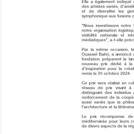
Elle a également indiqué q
des artistes variés, d'amél
et de diversifier les g
symphonique aux fusions 
"Nous investissons notre
notre organisation logistiq
visibilité nationale et in
médiatiques", a-t-elle préc
Par la même occasion, le
Ouassel Bahri, a annoncé qu
fondation préparent le l
nouveau prix dédié à l
d'inspiration pour la cré
remis le 25 octobre 2024.
Ce prix sera réalisé en c
réseau de prix visant à 
distinguant des individus 
renforcement de la coopé
aussi variés que la philo
l'architecture et la littératu
Le prix récompense de 
méditerranée pour leurs c
de divers aspects de la rég