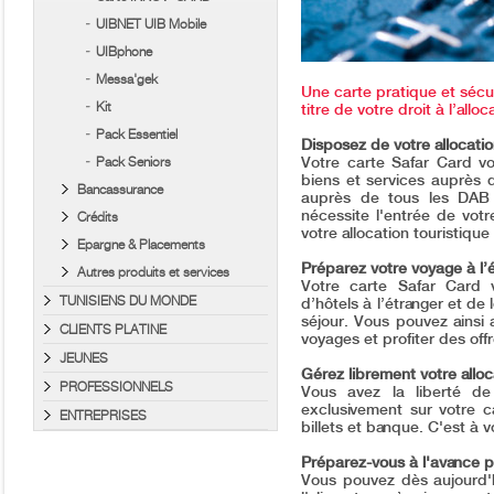
UIBNET UIB Mobile
UIBphone
Messa'gek
Une carte pratique et sécu
Kit
titre de votre droit à l’alloc
Pack Essentiel
Disposez de votre allocatio
Pack Seniors
Votre carte Safar Card v
biens et services auprès 
Bancassurance
auprès de tous les DAB à
nécessite l'entrée de votr
Crédits
votre allocation touristique
Epargne & Placements
Préparez votre voyage à l’é
Autres produits et services
Votre carte Safar Card 
TUNISIENS DU MONDE
d’hôtels à l’étranger et de
séjour. Vous pouvez ainsi
CLIENTS PLATINE
voyages et profiter des of
JEUNES
Gérez librement votre alloc
PROFESSIONNELS
Vous avez la liberté de 
exclusivement sur votre c
ENTREPRISES
billets et banque. C'est à v
Préparez-vous à l'avance 
Vous pouvez dès aujourd'