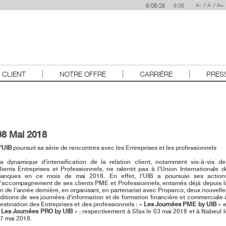
A-
A
A+
6/08/26
 CLIENT
NOTRE OFFRE
CARRIÈRE
PRES
08 Mai 2018
’UIB
poursuit sa série de rencontres avec les Entreprises et les professionnels
a dynamique d’intensification de la relation client, notamment vis-à-vis de
lients Entreprises et Professionnels, ne ralentit pas à l’Union Internationale d
anques en ce mois de mai 2018. En effet, l’UIB a poursuivi ses action
’accompagnement de ses clients PME et Professionnels, entamés déjà depuis l
in de l’année dernière, en organisant, en partenariat avec Proparco, deux nouvelle
ditions de ses journées d’information et de formation financière et commerciale 
estination des Entreprises et des professionnels : «
Les Journées PME by UIB
» e
«
Les Journées PRO by UIB
» ; respectivement à Sfax le 03 mai 2018 et à Nabeul l
7 mai 2018.