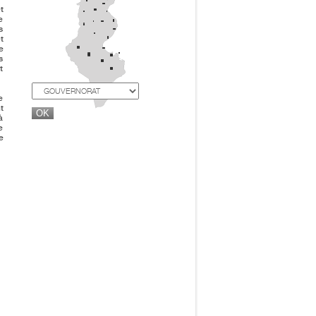
t
e
s
t
e
s
t
e
t
à
e
e