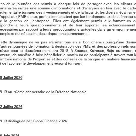
es deux journées ont permis à chaque fois de partager avec les clients e
artenaires invités une somme d’informations et d’analyses en lien avec le cadr
églementaire tunisien des investissements et de la fiscalité, les divers mécanisme
’appui aux PME et aux professionnels ainsi que les fondamentaux de la finance e
e la gestion de l’entreprise. Elles ont également permis aux formateurs d
épondre à leurs questionnements et de leur apporter les éclaircissement
écessaires par rapport à leurs préoccupations actuelles dans un environnemen
omplexe qui nécessite des adaptations permanentes.
ette dynamique ne va pas s’arrêter pas en si bon chemin puisqu’une dizain
’autres journées de formation à destination des PME et des professionnels son
révus pour le deuxième semestre 2018, à Sousse, Kairouan, Béja ou encore 
ozeur ; de manière à faire bénéficier le maximum de participants à travers tout l
erritoire national de l’expertise et des conseils de la banque en matière financièr
t de favoriser le développement régional tunisien.
8 Juillet 2026
’UIB au 70ème anniversaire de la Défense Nationale
2 Juillet 2026
’UIB distinguée par Global Finance 2026