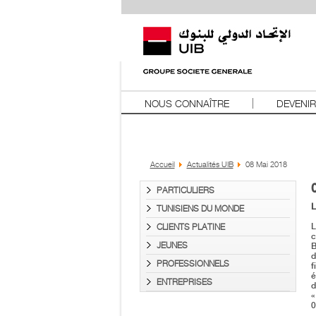
NOUS CONNAÎTRE
DEVENIR
Accueil
Actualités UIB
08 Mai 2018
PARTICULIERS
L
TUNISIENS DU MONDE
CLIENTS PLATINE
L
c
JEUNES
B
d
PROFESSIONNELS
f
é
ENTREPRISES
d
0