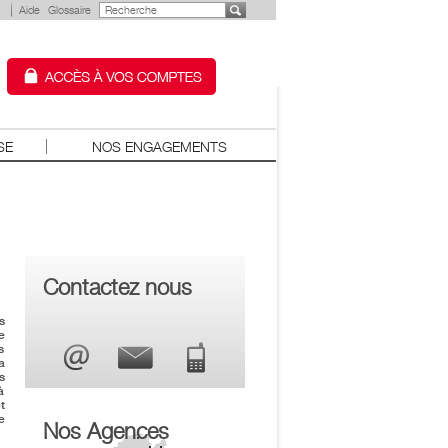
Aide
Glossaire
SE
NOS ENGAGEMENTS
Contactez nous
s
e
s
a
s
à
t
e
Nos Agences